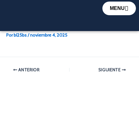
Ir
MENU
al
contenido
Keynote Speach Nallely Valdes
Por
bl25bs
/
noviembre 4, 2025
ANTERIOR
SIGUIENTE